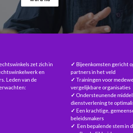
htswinkels zet zich in 
✓ 
Bijeenkomsten gericht op
rechtswinkelwerk en 
partners in het veld
s. Leden van de 
✓ 
Trainingen voor medewer
verwachten:
vergelijkbare organisaties
✓ 
Ondersteunende middele
dienstverlening te optimal
✓ 
Een krachtige, gemeensc
beleidsmakers
✓  
Een bepalende stem in d