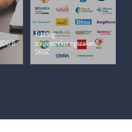
Training
 BDO 8
zorgverzekeringszaken
SKGZ