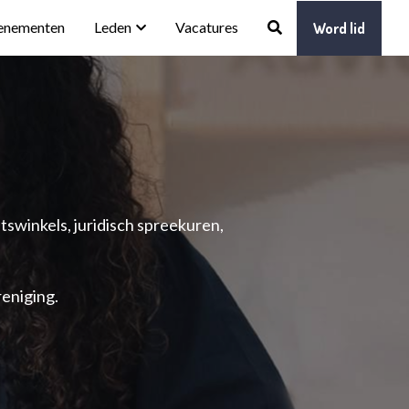
enementen
Leden
Vacatures
Word lid
winkels, juridisch spreekuren, 
reniging.