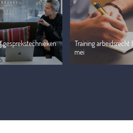
ng gesprekstechnieken
Training arbeidsrecht
mei
financierd door: