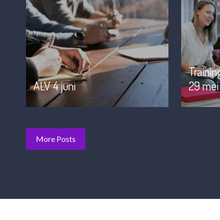
Traini
ALV 4 juni
29 mei
More Posts
De Vereniging van Rechtswinkels wordt momenteel ge