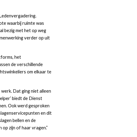
Ledenvergadering. 
te waarbij ruimte was 
al bezig met het op weg 
menwerking verder op uit 
forms, het 
ssen de verschillende 
tswinkeliers om elkaar te 
rk. Dat ging niet alleen 
lper’ biedt de Dienst 
unen. Ook werd gesproken 
slagenservicepunten en dit 
agen bellen en de 
op zijn of haar vragen.”