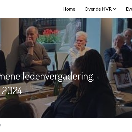
Home
Over de NVR
Ev
emene ledenvergadering,
 2024
s