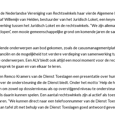
de Nederlandse Vereniging van Rechtswinkels haar vierde Algemene 
 Willemijn van Helden, bestuurder van het Juridisch Loket, een keyno
king tussen het Juridisch Loket en de rechtswinkels. “We zijn allema
tlopen”, een mooie gemeenschappelijke grond om komende jaren de sa
hillende onderwerpen aan bod gekomen, zoals de casusmanagementplat
anciën en de mogelijkheid tot verdere verdieping van samenwerking tu
e onderwerpen. Een ALV biedt ook altijd een mooi moment voor de rech
esprek te gaan en van elkaar te leren.
n Remco Kramers van de Dienst Toeslagen een presentatie over hun we
ver de ondersteuning die de Dienst biedt. Onder het motto ‘Help de he
en om zowel op dossierniveau als op overstijgend niveau te onderste
ls daarin kunnen spelen. Een aantal rechtswinkels zijn al actief als toe
varen. “We kunnen direct naar een telefoonnummer van de Dienst Toesl
aan tafel zit met behulp van de Dienst Toeslagen goed antwoord geven 