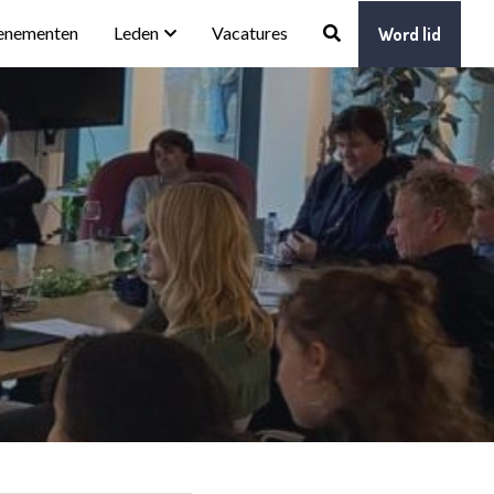
enementen
Leden
Vacatures
Word lid